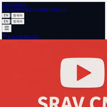
CHOIS
MUSIC
서비스
전문성
프로세스
FAQ
소개
리소스
|
EN
한국어
|
EN
한국어
리소스로 돌아가기